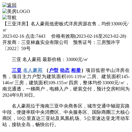
【三亚洋房】名人豪苑低密板式洋房房源在售，均价33000元/
㎡
2023-02-16 点击:7443 价格有效期(2023-02-16至2023-02-28)
开发商：三亚林鑫实业有限公司 预售证号：三房预许字
〔2022〕59号
三亚 名人豪苑 最新价格：33000元/㎡
三亚
名人豪苑
（
户型
动态
相册
）
项目低密半山洋房在
售，项目主力户型为建筑面积101-119㎡二房、建筑面积145-
146㎡三房，建筑面积109-155㎡四房，整体均价33000元/㎡，
南北通透，一梯两户，电梯入户，硬装交付，预计交房时间为
2024年9月30日。
名人豪苑位于海南三亚中央商务区，城市交通中轴迎宾路
中段，便捷串联中央消费区、中央服务区、国际商圈三大核心
商区，10公里直达三亚站及凤凰机场、5公里速达亚龙湾动车
站，接轨全岛，畅快出行。