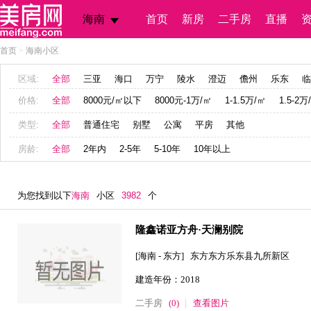
海南
首页
新房
二手房
直播
首页
>
海南小区
区域:
全部
三亚
海口
万宁
陵水
澄迈
儋州
乐东
临
价格:
全部
8000元/㎡以下
8000元-1万/㎡
1-1.5万/㎡
1.5-2万
类型:
全部
普通住宅
别墅
公寓
平房
其他
房龄:
全部
2年内
2-5年
5-10年
10年以上
为您找到以下
海南
小区
3982
个
隆鑫诺亚方舟·天澜别院
[海南 - 东方] 东方东方乐东县九所新区
建造年份：2018
二手房
(0)
查看图片