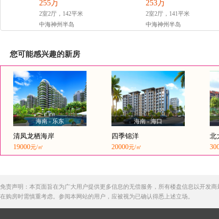
255
万
253
万
2室2厅，142平米
2室2厅，141平米
中海神州半岛
中海神州半岛
您可能感兴趣的新房
海南 - 乐东
海南 - 海口
清凤龙栖海岸
四季锦洋
北
19000
20000
30
元/㎡
元/㎡
免责声明：本页面旨在为广大用户提供更多信息的无偿服务，所有楼盘信息以开发商
在购房时需慎重考虑。参阅本网站的用户，应被视为已确认得悉上述立场。