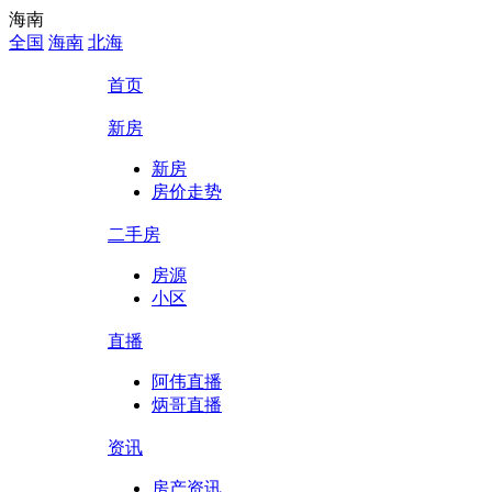
海南
全国
海南
北海
首页
新房
新房
房价走势
二手房
房源
小区
直播
阿伟直播
炳哥直播
资讯
房产资讯