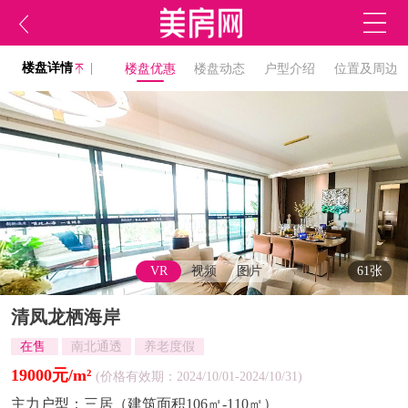
楼盘详情
|
楼盘优惠
楼盘动态
户型介绍
位置及周边
VR
视频
图片
61张
清凤龙栖海岸
在售
南北通透
养老度假
19000元/m²
(价格有效期：2024/10/01-2024/10/31)
主力户型：
三居（建筑面积106㎡-110㎡）