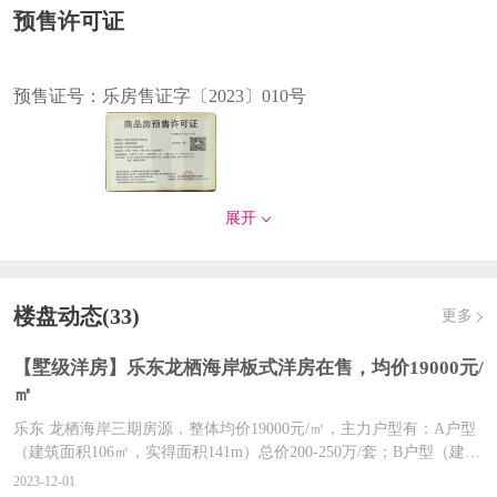
预售许可证
预售证号：
乐房售证字〔2023〕010号
发证时间：
2023-09-28
展开
对应楼栋：
37#楼,39#楼,41#楼
预售证号：
乐房售证字〔2023〕003号
楼盘动态(33)
更多
【墅级洋房】乐东龙栖海岸板式洋房在售，均价19000元/
㎡
发证时间：
2023.01.13
​乐东 龙栖海岸三期房源，整体均价19000元/㎡，主力户型有：A户型
对应楼栋：
17#
（建筑面积106㎡，实得面积141m）总价200-250万/套；B户型（建筑
面积106㎡，实得面积139㎡），总价190-240万/套；C户型（建筑面积
2023-12-01
预售证号：
乐房售证字〔2022〕014号