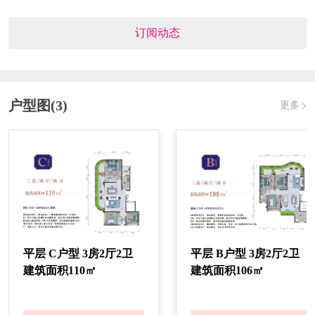
110㎡，实得面积141㎡），总价270-320万/套。
订阅动态
发证时间：
2022.12.09
对应楼栋：
16#、19#、22#
户型图(3)
更多
预售证号：
乐房售证字〔2022〕007号
发证时间：
2022.07.27
对应楼栋：
18#、21#
预售证号：
乐房售证字(2022) 003号
平层 C户型 3房2厅2卫
平层 B户型 3房2厅2卫
建筑面积110㎡
建筑面积106㎡