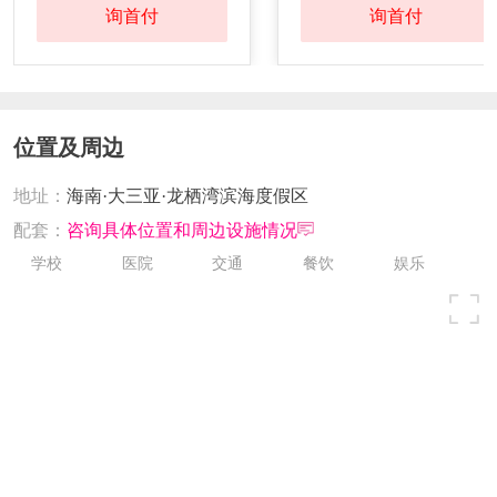
发证时间：
2022-5-2
询首付
询首付
对应楼栋：
三期15#、20#
预售证号：
乐房售证字【2021】017号
位置及周边
地址：
海南·大三亚·龙栖湾滨海度假区
发证时间：
2021-09-30
配套：
咨询具体位置和周边设施情况
对应楼栋：
1#,3#,42#,43#,45#
学校
医院
交通
餐饮
娱乐
预售证号：
乐房售证字(2021) 011号
发证时间：
2021-7-30
对应楼栋：
2#、5#
预售证号：
乐房售证字(2020) 005号