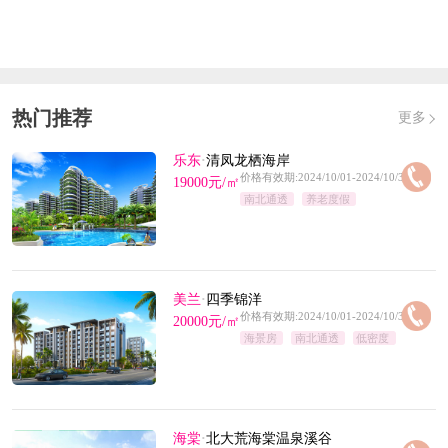
发证时间：
2020-10-26
对应楼栋：
10号楼、12号楼、13号楼、14号楼、6号楼、7号
热门推荐
更多
楼、8号楼
乐东
·
清凤龙栖海岸
价格有效期:2024/10/01-2024/10/31
19000元/㎡
南北通透
养老度假
美兰
·
四季锦洋
价格有效期:2024/10/01-2024/10/31
20000元/㎡
海景房
南北通透
低密度
海棠
·
北大荒海棠温泉溪谷