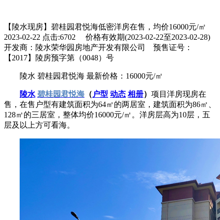
【陵水现房】碧桂园君悦海低密洋房在售，均价16000元/㎡
2023-02-22 点击:6702 价格有效期(2023-02-22至2023-02-28)
开发商：陵水荣华园房地产开发有限公司 预售证号：
【2017】陵房预字第（0048）号
陵水
碧桂园君悦海
最新价格：16000元/㎡
陵水
碧桂园君悦海
（
户型
动态
相册
）
项目洋房现房在
售，在售户型有建筑面积为64㎡的两居室，建筑面积为86㎡、
128㎡的三居室，整体均价16000元/㎡。洋房层高为10层，五
层及以上方可看海。