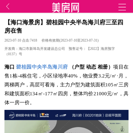
【海口海景房】碧桂园中央半岛海川府三至四
房在售
2023-07-10 点击:7418 价格有效期(2023-07-10至2023-07-31)
开发商：海口市新埠岛开发建设总公司 预售证号：【2022】海房预字
（0137）号
海口
碧桂园中央半岛海川府
（
户型
动态
相册
）
项目在
售1栋-4栋住宅，小区
绿地率40%，物业费3.2元/㎡·月，
两梯两户，
高层可看海，主力户型为建筑面积105㎡三房
和建筑面积134㎡-177㎡四房，整体
均价21000元/㎡，具
体一房一价。