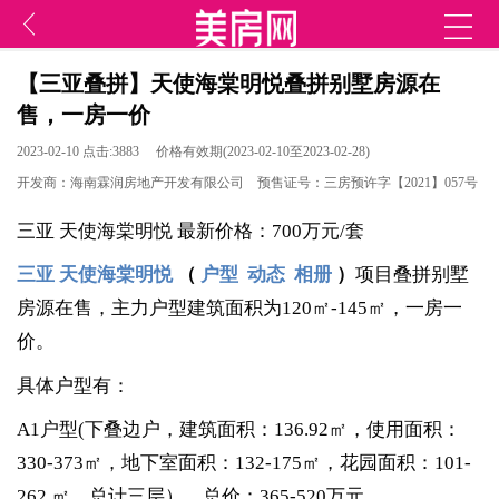
【三亚叠拼】天使海棠明悦叠拼别墅房源在
售，一房一价
2023-02-10 点击:3883 价格有效期(2023-02-10至2023-02-28)
开发商：海南霖润房地产开发有限公司 预售证号：三房预许字【2021】057号
三亚 天使海棠明悦 最新价格：700万元/套
三亚
天使海棠明悦
（
户型
动态
相册
）
项目
叠拼别墅
房源在售，主力户型建筑面积为120㎡-145㎡，一房一
价。
具体户型有：
A1户型(下叠边户，建筑面积：136.92㎡，使用面积：
330-373㎡，地下室面积：132-175㎡，花园面积：101-
262 ㎡，总计三层），总价：365-520万元.