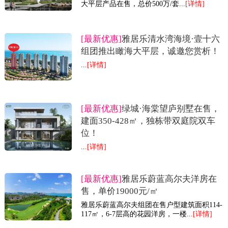
大平层产品在售，总价500万/套...
[详情]
[最新优惠]
雅居乐清水湾海境·壹十六
组团推出瞰海大平层，诚邀您赏析！
...
[详情]
[最新优惠]
绿城·海棠望庐别墅在售，
建面350-428㎡，独栋带双庭院双车
位！
...
[详情]
[最新优惠]
雅居乐蔚蓝高尔夫洋房在
售，单价19000元/㎡
雅居乐蔚蓝高尔夫组团在售户型建筑面积114-
117㎡，6-7层高的花园洋房，一楼...
[详情]