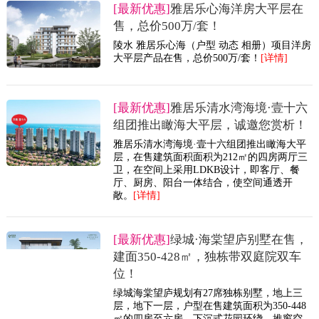
[最新优惠]
雅居乐心海洋房大平层在
售，总价500万/套！
陵水 雅居乐心海（户型 动态 相册）项目洋房
大平层产品在售，总价500万/套！
[详情]
[最新优惠]
雅居乐清水湾海境·壹十六
组团推出瞰海大平层，诚邀您赏析！
雅居乐清水湾海境·壹十六组团推出瞰海大平
层，在售建筑面积面积为212㎡的四房两厅三
卫，在空间上采用LDKB设计，即客厅、餐
厅、厨房、阳台一体结合，使空间通透开
敞。
[详情]
[最新优惠]
绿城·海棠望庐别墅在售，
建面350-428㎡，独栋带双庭院双车
位！
绿城海棠望庐规划有27席独栋别墅，地上三
层，地下一层，户型在售建筑面积为350-448
㎡的四房至六房，下沉式花园环绕，推窗空