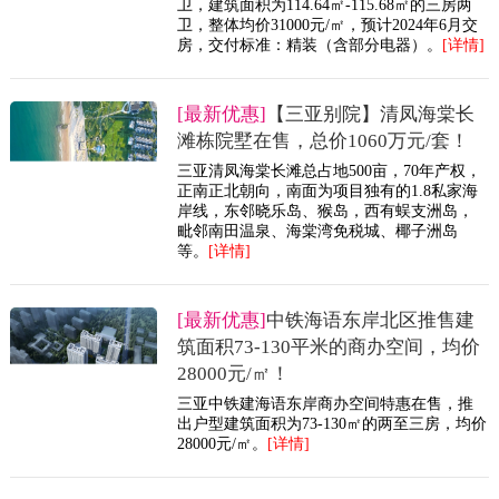
卫，建筑面积为114.64㎡-115.68㎡的三房两
卫，整体均价31000元/㎡，预计2024年6月交
房，交付标准：精装（含部分电器）。
[详情]
[最新优惠]
【三亚别院】清凤海棠长
滩栋院墅在售，总价1060万元/套！
三亚清凤海棠长滩总占地500亩，70年产权，
正南正北朝向，南面为项目独有的1.8私家海
岸线，东邻晓乐岛、猴岛，西有蜈支洲岛，
毗邻南田温泉、海棠湾免税城、椰子洲岛
等。
[详情]
[最新优惠]
中铁海语东岸北区推售建
筑面积73-130平米的商办空间，均价
28000元/㎡！
三亚中铁建海语东岸商办空间特惠在售，推
出户型建筑面积为73-130㎡的两至三房，均价
28000元/㎡。
[详情]