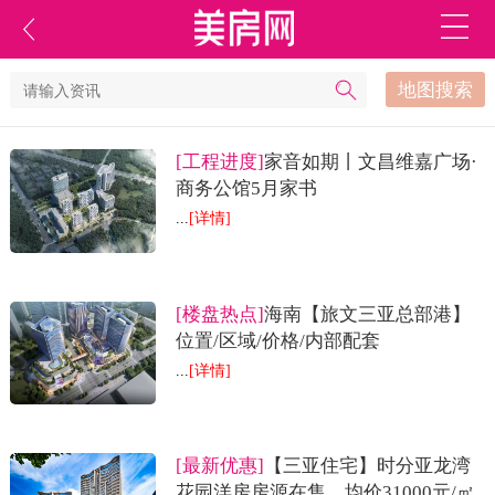
地图搜索
[工程进度]
家音如期丨文昌维嘉广场·
商务公馆5月家书
...
[详情]
[楼盘热点]
海南【旅文三亚总部港】
位置/区域/价格/内部配套
...
[详情]
[最新优惠]
【三亚住宅】时分亚龙湾
花园洋房房源在售，均价31000元/㎡