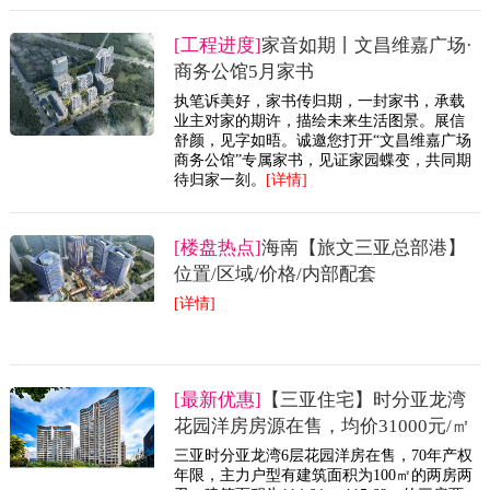
[工程进度]
家音如期丨文昌维嘉广场·
商务公馆5月家书
执笔诉美好，家书传归期，一封家书，承载
业主对家的期许，描绘未来生活图景。展信
舒颜，见字如晤。诚邀您打开“文昌维嘉广场
商务公馆”专属家书，见证家园蝶变，共同期
待归家一刻。
[详情]
[楼盘热点]
海南【旅文三亚总部港】
位置/区域/价格/内部配套
[详情]
[最新优惠]
【三亚住宅】时分亚龙湾
花园洋房房源在售，均价31000元/㎡
三亚时分亚龙湾6层花园洋房在售，70年产权
年限，主力户型有建筑面积为100㎡的两房两