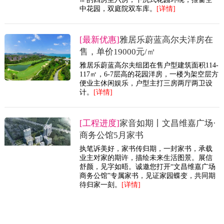
中花园，双庭院双车库。
[详情]
[最新优惠]
雅居乐蔚蓝高尔夫洋房在
售，单价19000元/㎡
雅居乐蔚蓝高尔夫组团在售户型建筑面积114-
117㎡，6-7层高的花园洋房，一楼为架空层方
便业主休闲娱乐，户型主打三房两厅两卫设
计。
[详情]
[工程进度]
家音如期丨文昌维嘉广场·
商务公馆5月家书
执笔诉美好，家书传归期，一封家书，承载
业主对家的期许，描绘未来生活图景。展信
舒颜，见字如晤。诚邀您打开“文昌维嘉广场
商务公馆”专属家书，见证家园蝶变，共同期
待归家一刻。
[详情]
[楼盘热点]
海南【旅文三亚总部港】