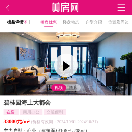
楼盘详情
|
楼盘优惠
楼盘动态
户型介绍
位置及周边
视频
图片
34张
碧桂园海上大都会
在售
商用办公
交通便利
33000元/m²
(价格有效期：2024/10/01-2024/10/31)
主力户型：
商业（建筑面积106㎡-208㎡）