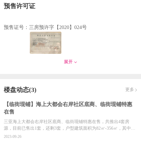
预售许可证
预售证号：
三房预许字【2020】024号
发证时间：
2020-06-05
展开
对应楼栋：
C栋商业办公综合楼1单元,2单元,3单元
预售证号：
三房预许字【2019】2号
楼盘动态(3)
更多
【临街现铺】海上大都会右岸社区底商、临街现铺特惠
在售
发证时间：
2019-01-09
三亚海上大都会右岸社区底商、临街现铺特惠在售，共推出4套房
对应楼栋：
1#、10#
源，目前已售出1套，还剩3套，户型建筑面积为82㎡-356㎡，其中02-
106房，建筑面积为82㎡，原总价307万元，折后总价190万元。特惠
2023-09-26