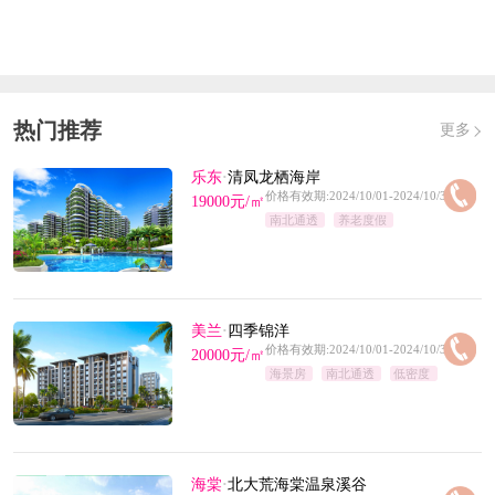
热门推荐
更多
乐东
·
清凤龙栖海岸
价格有效期:2024/10/01-2024/10/31
19000元/㎡
南北通透
养老度假
美兰
·
四季锦洋
价格有效期:2024/10/01-2024/10/31
20000元/㎡
海景房
南北通透
低密度
海棠
·
北大荒海棠温泉溪谷