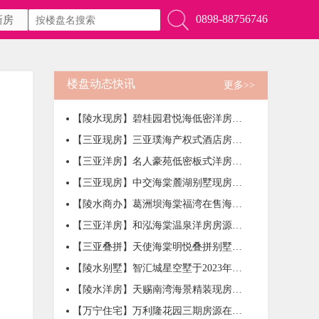
0898-88756746
新房
楼盘动态快讯
更多>>
【陵水现房】碧桂园君悦海低密洋房在售，均价16000元/㎡
【三亚现房】三亚璞海产权式酒店房源在售，均价39000元/㎡
【三亚洋房】名人豪苑低密板式洋房房源在售，均价33000元/㎡
【三亚现房】中交海棠麓湖别墅现房在售，总价452万元/套
【陵水商办】葛洲坝海棠福湾在售海景商办产品，均价50000元/㎡
【三亚洋房】和泓海棠温泉洋房房源在售，整体均价32000元/㎡
【三亚叠拼】天使海棠明悦叠拼别墅房源在售，一房一价
【陵水别墅】智汇城星空墅于2023年2月9日开售
【陵水洋房】天赐南湾海景精装现房，均价20000元/㎡
【万宁住宅】万利隆花园三期房源在售，均价13800元/㎡